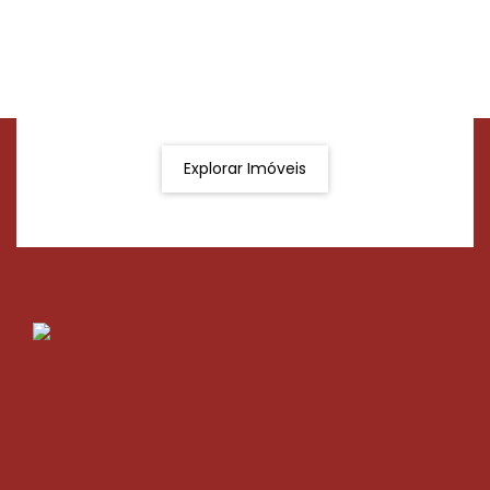
Procurando o imóvel dos sonhos?
Podemos ajudá-lo a realizar o seu sonho de um imóvel
novo
Explorar Imóveis