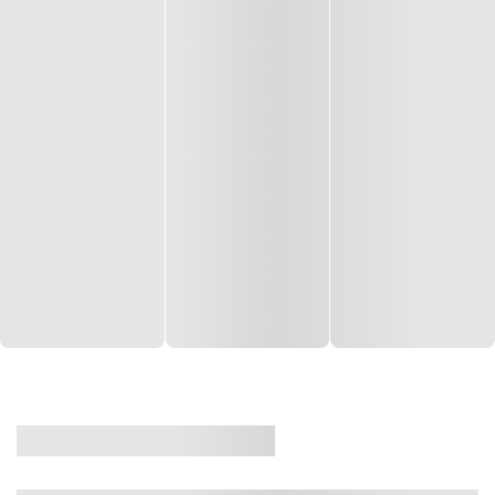
CASA
VENDA
CÓD: 19327