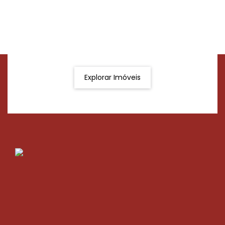
Procurando o imóvel dos sonhos?
Podemos ajudá-lo a realizar o seu sonho de um imóvel
novo
Explorar Imóveis