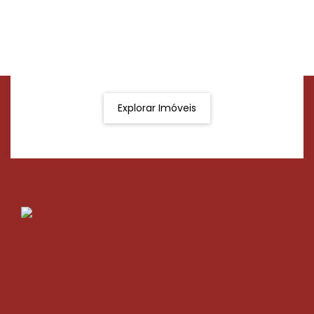
Procurando o imóvel dos sonhos?
Podemos ajudá-lo a realizar o seu sonho de um imóvel
novo
Explorar Imóveis