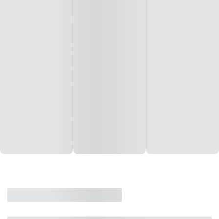
CASA
VENDA
CÓD: 19327