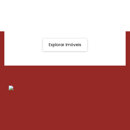
Procurando o imóvel dos sonhos?
Podemos ajudá-lo a realizar o seu sonho de um imóvel
novo
Explorar Imóveis