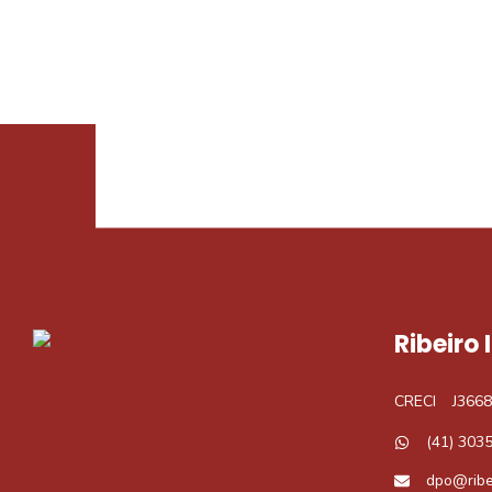
Procurando o i
Podemos ajudá-lo a realizar o seu sonho d
Ribeiro
CRECI
J3668
(41) 303
dpo@ribe