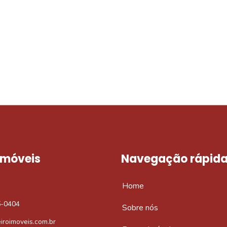
móvel dos sonhos?
e um imóvel novo
 Imóveis
Navegação rápid
Home
5-0404
Sobre nós
iroimoveis.com.br