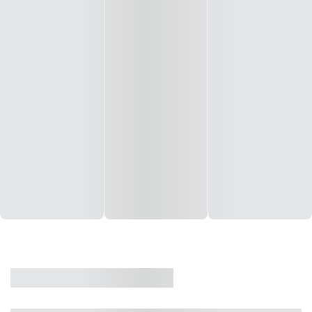
CASA
VENDA
CÓD: 19327