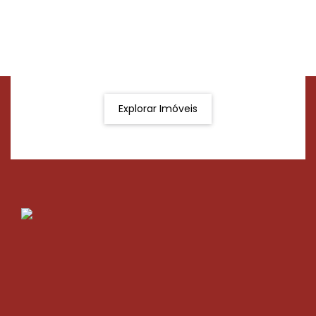
Procurando o imóvel dos sonhos?
Podemos ajudá-lo a realizar o seu sonho de um imóvel
novo
Explorar Imóveis