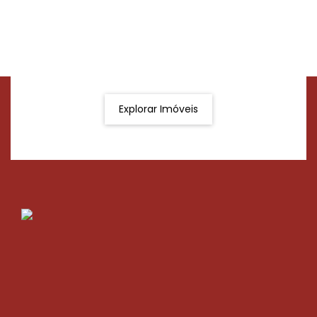
Procurando o imóvel dos sonhos?
Podemos ajudá-lo a realizar o seu sonho de um imóvel
novo
Explorar Imóveis