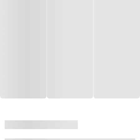
CASA
VENDA
CÓD: 19327