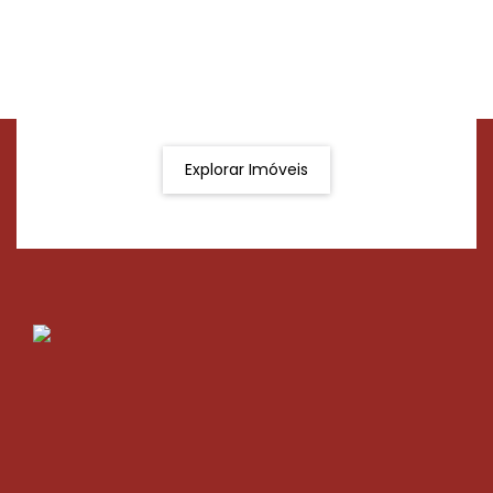
Procurando o imóvel dos sonhos?
Podemos ajudá-lo a realizar o seu sonho de um imóvel
novo
Explorar Imóveis