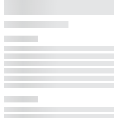
Casa 5 Dormitórios e Jacuzzi -
Jurerê
Jurerê Internacional, Florianópolis - SC