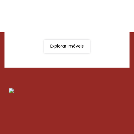
Procurando o imóvel dos sonhos?
Podemos ajudá-lo a realizar o seu sonho de um imóvel
novo
Explorar Imóveis