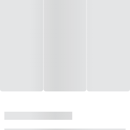
CASA
VENDA
CÓD: 19327