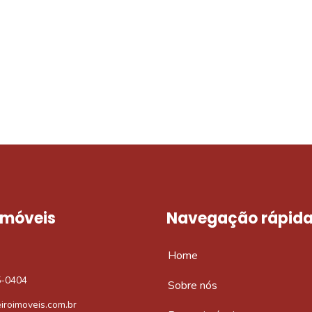
móvel dos sonhos?
e um imóvel novo
 Imóveis
Navegação rápid
Home
5-0404
Sobre nós
iroimoveis.com.br