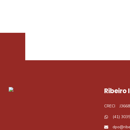
Procurando o i
Podemos ajudá-lo a realizar o seu sonho d
Ribeiro
CRECI
J3668
(41) 303
dpo@ribe