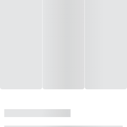
CASA
VENDA
CÓD: 19327