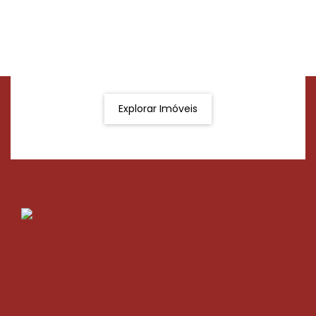
Procurando o imóvel dos sonhos?
Podemos ajudá-lo a realizar o seu sonho de um imóvel
novo
Explorar Imóveis