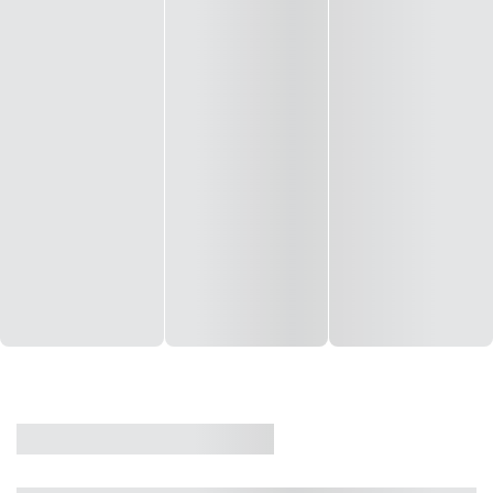
CASA
VENDA
CÓD: 19327