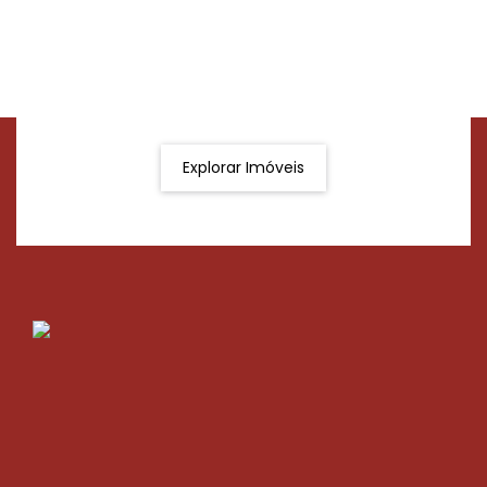
Procurando o imóvel dos sonhos?
Podemos ajudá-lo a realizar o seu sonho de um imóvel
novo
Explorar Imóveis