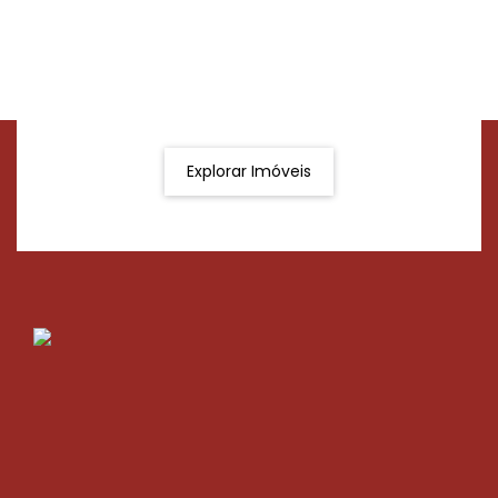
Procurando o imóvel dos sonhos?
Podemos ajudá-lo a realizar o seu sonho de um imóvel
novo
Explorar Imóveis