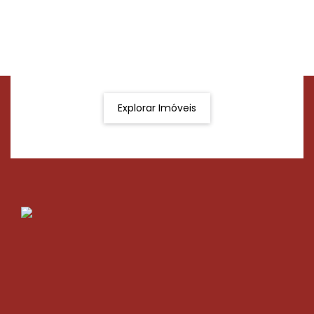
Procurando o imóvel dos sonhos?
Podemos ajudá-lo a realizar o seu sonho de um imóvel
novo
Explorar Imóveis