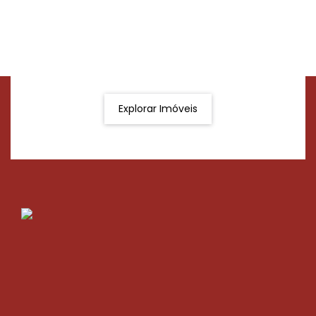
Procurando o imóvel dos sonhos?
Podemos ajudá-lo a realizar o seu sonho de um imóvel
novo
Explorar Imóveis