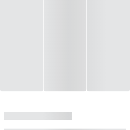
CASA
VENDA
CÓD: 19327