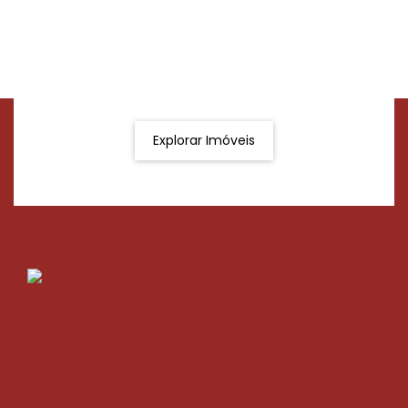
Procurando o imóvel dos sonhos?
Podemos ajudá-lo a realizar o seu sonho de um imóvel
novo
Explorar Imóveis