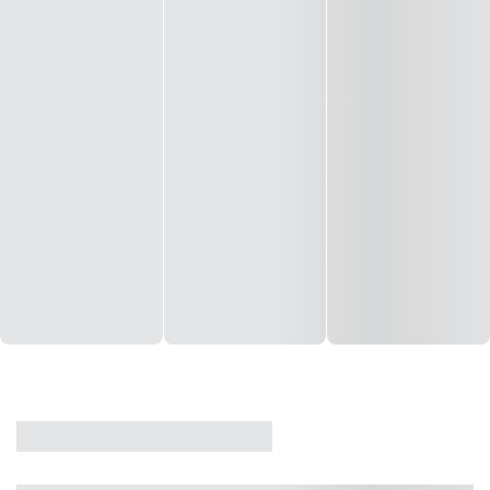
CASA
VENDA
CÓD: 19327