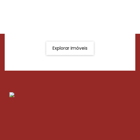
Procurando o imóvel dos sonhos?
Podemos ajudá-lo a realizar o seu sonho de um imóvel
novo
Explorar Imóveis