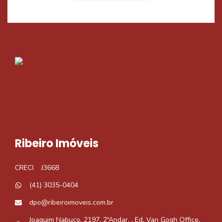
Ribeiro Imóveis
CRECI
J3668
(41) 3035-0404
dpo@ribeiroimoveis.com.br
Joaquim Nabuco, 2197, 2ºAndar, , Ed. Van Gogh Office,