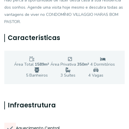
Não perca a oportunidade de fazer desta casa a sua residência
dos sonhos. Agende uma visita hoje mesmo e descubra todas as
vantagens de viver no CONDOMÍNIO VILLAGGIO HARAS BOM
PASTOR.
Características
Área Total
1589
m²
Área Privativa
350
m²
4
Dormitório
s
5
Banheiro
s
3
Suíte
s
4
Vaga
s
Infraestrutura
Aquecimento Central