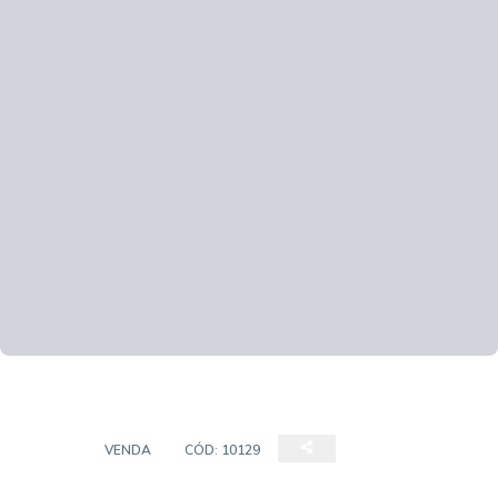
CASA
VENDA
CÓD:
10129