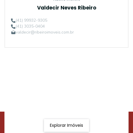
Valdecir Neves Ribeiro
(41) 99932-9305
(41) 3035-0404
valdecir@ribeiroimoveis.com.br
Procurando o imóvel dos sonhos?
Podemos ajudá-lo a realizar o seu sonho de um imóvel
novo
Explorar Imóveis