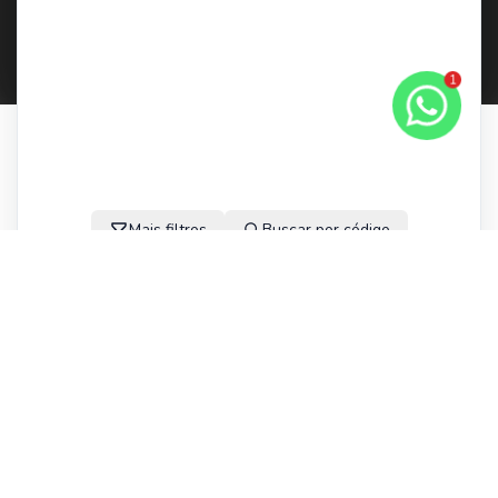
Cidade
1
BUSCAR
Mais filtros
Buscar por código
Confira Os Imóveis Selecionados Como Os Melhores Da
Semana Em São José Dos Pinhais.
Exclusividades Ribeiro Imóveis