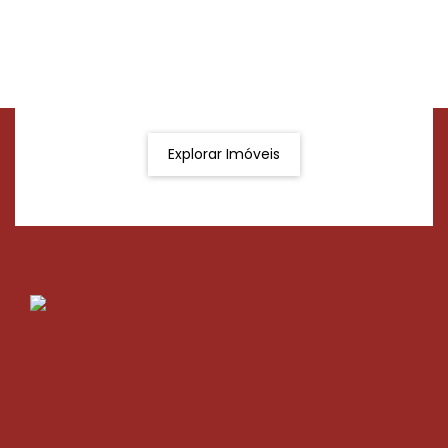
Procurando o imóvel dos sonhos?
Podemos ajudá-lo a realizar o seu sonho de um imóvel
novo
Explorar Imóveis