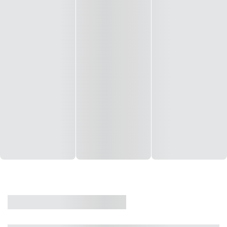
CASA
VENDA
CÓD: 19327