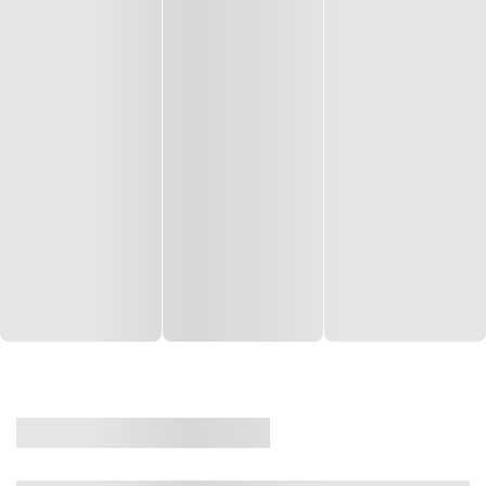
CASA
VENDA
CÓD: 19327