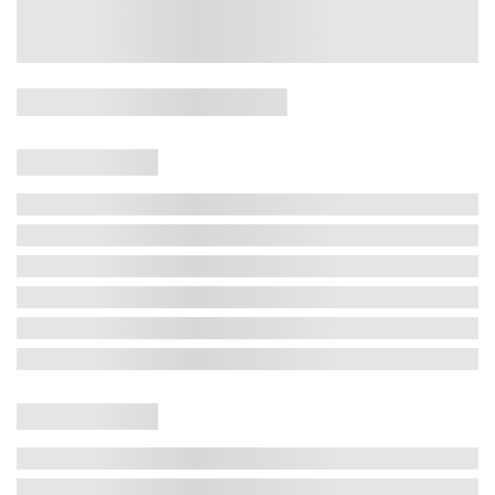
Casa 5 Dormitórios e Jacuzzi -
Jurerê
Jurerê Internacional, Florianópolis - SC