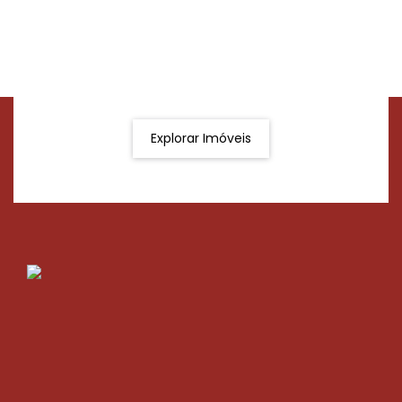
Procurando o imóvel dos sonhos?
Podemos ajudá-lo a realizar o seu sonho de um imóvel
novo
Explorar Imóveis