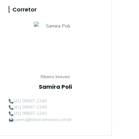
Corretor
Ribeiro Imóveis
Samira Poli
(41) 99697-2249
(41) 99697-2249
(41) 99697-2249
samira@ribeiroimoveis.com.br