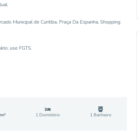
tual.
cado Municipal de Curitiba, Praça Da Espanha, Shopping
ário, use FGTS.
0
m²
1
Dormitório
1
Banheiro