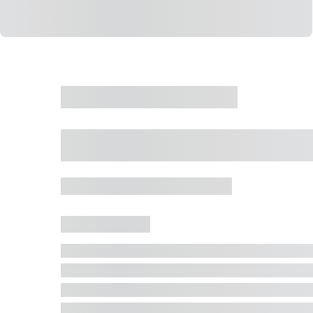
CASA
VENDA
CÓD: 19327
Casa 5 Dormitórios 
Jurerê Internacional, Florianópolis - SC