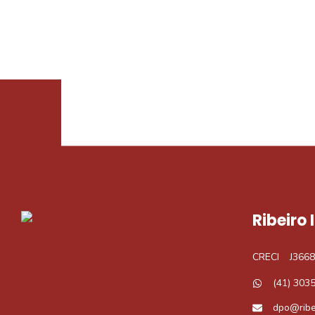
Procurando o i
Podemos ajudá-lo a realizar o seu sonho d
Ribeiro
CRECI
J3668
(41) 303
dpo@ribe