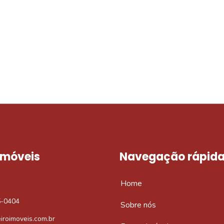
móvel dos sonhos?
e um imóvel novo
 Imóveis
Navegação rápid
Home
5-0404
Sobre nós
iroimoveis.com.br