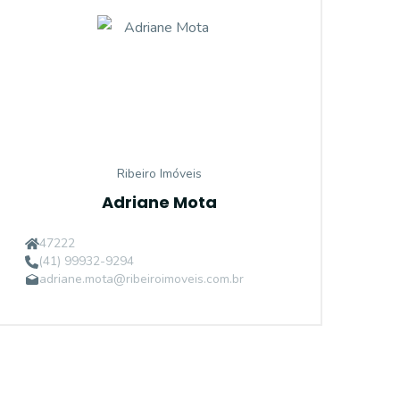
Ribeiro Imóveis
Adriane Mota
47222
(41) 99932-9294
adriane.mota@ribeiroimoveis.com.br