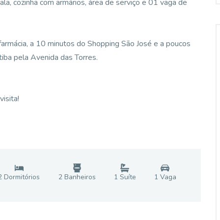
ala, cozinha com armários, área de serviço e 01 vaga de
 farmácia, a 10 minutos do Shopping São José e a poucos
tiba pela Avenida das Torres.
isita!
2
Dormitório
s
2
Banheiro
s
1
Suíte
1
Vaga