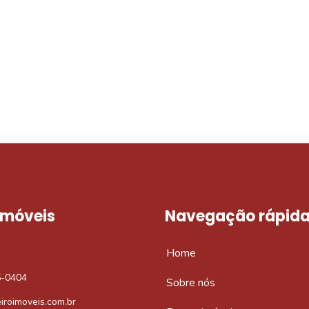
móvel dos sonhos?
e um imóvel novo
 Imóveis
Navegação rápid
Home
5-0404
Sobre nós
iroimoveis.com.br