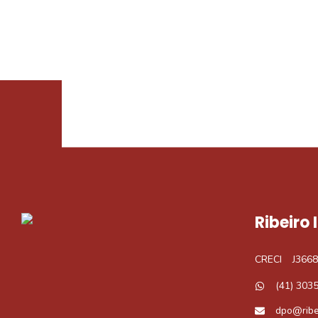
Procurando o i
Podemos ajudá-lo a realizar o seu sonho d
Ribeiro
CRECI
J3668
(41) 303
dpo@ribe