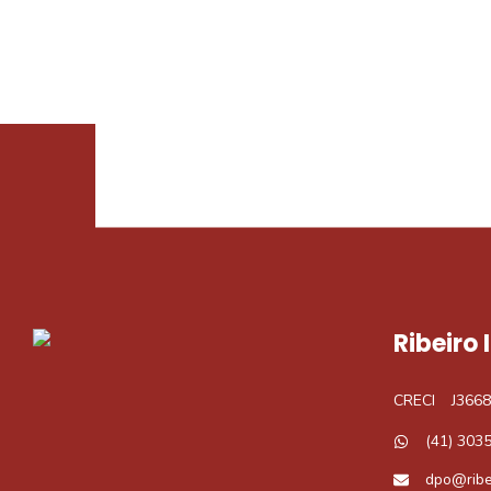
Procurando o i
Podemos ajudá-lo a realizar o seu sonho d
Ribeiro
CRECI
J3668
(41) 303
dpo@ribe