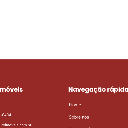
móvel dos sonhos?
e um imóvel novo
 Imóveis
Navegação rápid
Home
5-0404
Sobre nós
iroimoveis.com.br