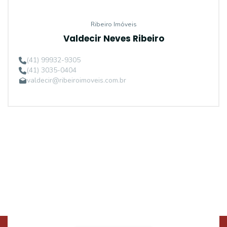
Ribeiro Imóveis
Valdecir Neves Ribeiro
(41) 99932-9305
(41) 3035-0404
valdecir@ribeiroimoveis.com.br
Procurando o imóvel dos sonhos?
Podemos ajudá-lo a realizar o seu sonho de um imóvel
novo