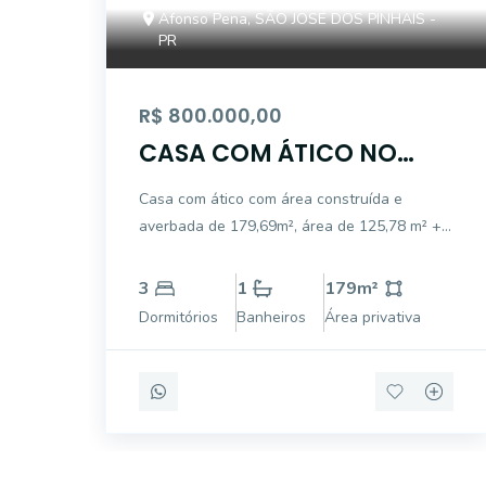
Afonso Pena, SÃO JOSÉ DOS PINHAIS -
PR
R$ 800.000,00
CASA COM ÁTICO NO
AFONSO PENA- VENDA
Casa com ático com área construída e
averbada de 179,69m², área de 125,78 m² +
ático com 53,94m². Contendo 03 quartos,
cozinha com planejados, sala de estar,
3
1
179
m²
banheiro social, lavanderia, ático com espaço
Dormitórios
Banheiros
Área privativa
gourmet com banheiro social, churrasqueira
e vaga