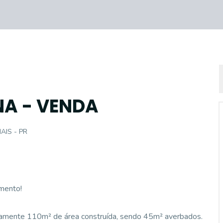
NA - VENDA
AIS - PR
mento!
damente 110m² de área construída, sendo 45m² averbados.