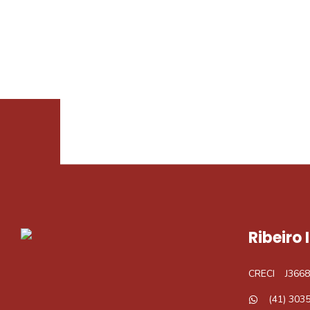
Procurando o i
Podemos ajudá-lo a realizar o seu sonho d
Ribeiro
CRECI
J3668
(41) 303