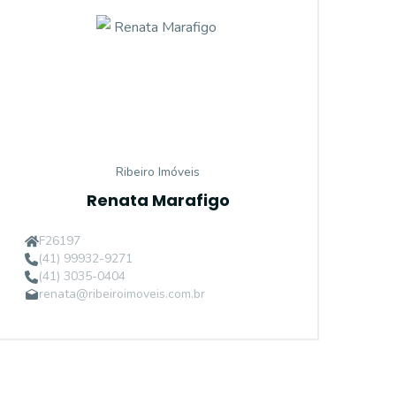
Ribeiro Imóveis
Renata Marafigo
11644
F26197
(41) 99932-9271
(41) 3035-0404
renata@ribeiroimoveis.com.br