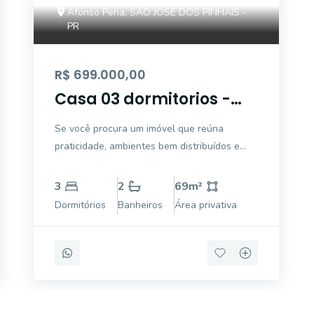
Afonso Pena, SÃO JOSÉ DOS PINHAIS -
PR
R$ 699.000,00
Casa 03 dormitorios -
Jardim Monte Líbano -
Se você procura um imóvel que reúna
Venda
praticidade, ambientes bem distribuídos e
uma localização privilegiada, esta é a
oportunidade ideal. Esta residência semi
3
2
69
m²
mobiliada conta com aproximadamente
Dormitórios
Banheiros
Área privativa
100m² de área construída, sendo 69,96m² de
área averbada,