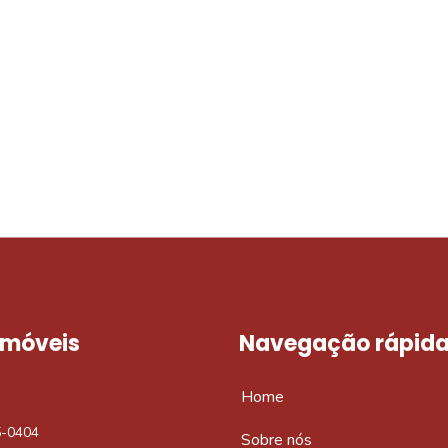
móvel dos sonhos?
e um imóvel novo
 Imóveis
Navegação rápid
Home
5-0404
Sobre nós