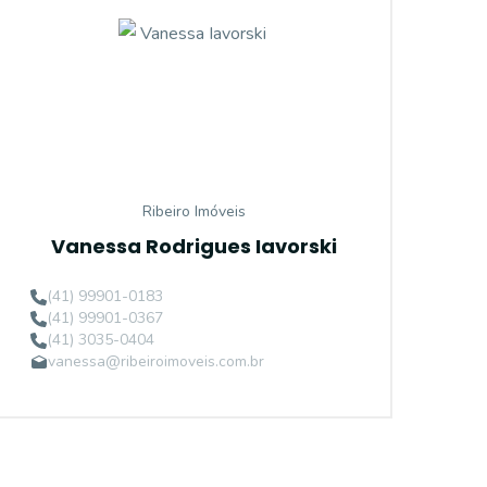
Ribeiro Imóveis
Vanessa Rodrigues Iavorski
(41) 99901-0183
(41) 99901-0367
(41) 3035-0404
vanessa@ribeiroimoveis.com.br