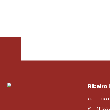
Procurando o i
Podemos ajudá-lo a realizar o seu sonho d
Ribeiro
CRECI
J3668
(41) 303