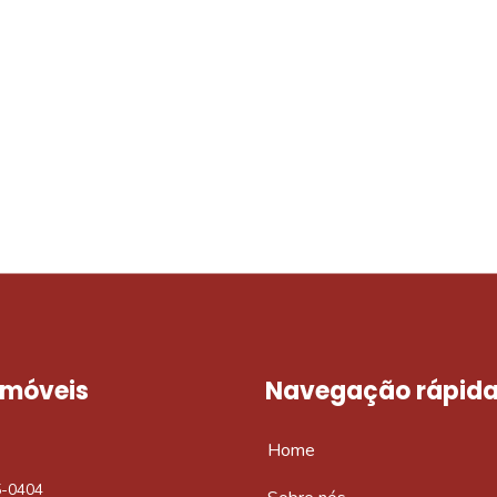
móvel dos sonhos?
e um imóvel novo
 Imóveis
Navegação rápid
Home
5-0404