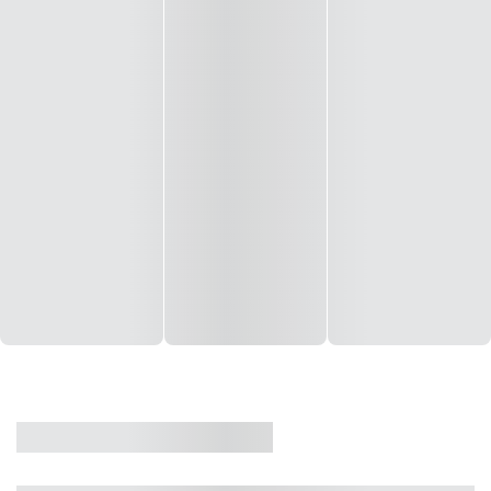
CASA
VENDA
CÓD: 19327