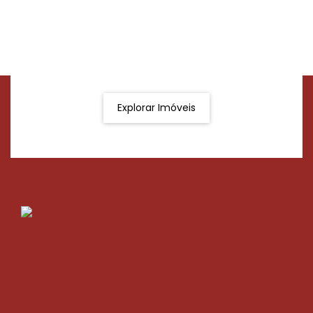
Procurando o imóvel dos sonhos?
Podemos ajudá-lo a realizar o seu sonho de um imóvel
novo
Explorar Imóveis