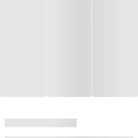
CASA
VENDA
CÓD: 19327