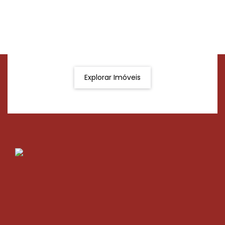
Procurando o imóvel dos sonhos?
Podemos ajudá-lo a realizar o seu sonho de um imóvel
novo
Explorar Imóveis