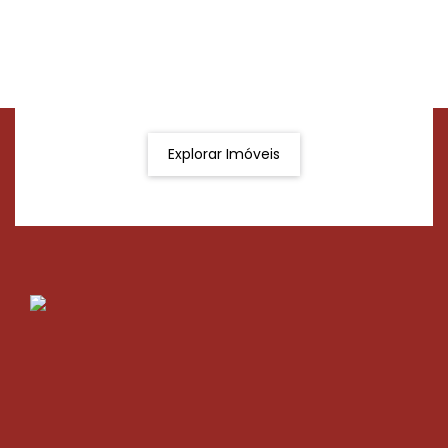
Procurando o imóvel dos sonhos?
Podemos ajudá-lo a realizar o seu sonho de um imóvel
novo
Explorar Imóveis