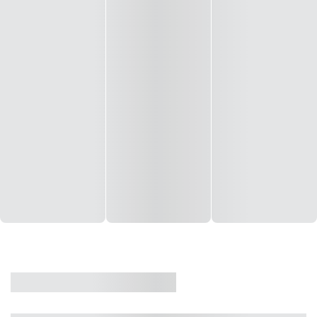
CASA
VENDA
CÓD: 19327