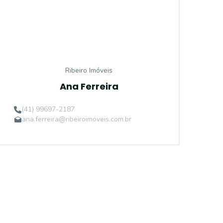
Ribeiro Imóveis
Ana Ferreira
(41) 99697-2187
ana.ferreira@ribeiroimoveis.com.br