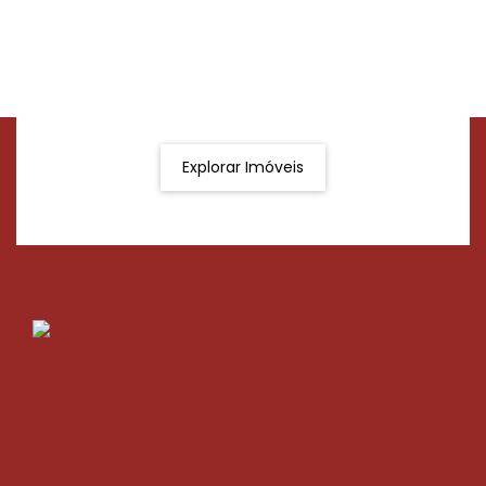
Procurando o imóvel dos sonhos?
Podemos ajudá-lo a realizar o seu sonho de um imóvel
novo
Explorar Imóveis