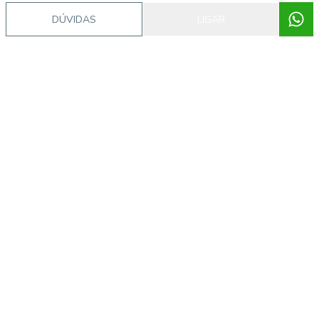
DÚVIDAS
LIGAR
Ribeiro Imóveis
SHEILA PEDROSO
(41) 98871-1972
(41) 99932-9287
(41) 3035-0404
sheila.pedroso@ribeiroimoveis.com.br