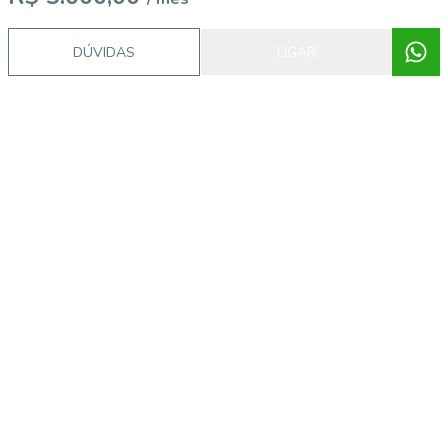
DÚVIDAS
LIGAR
Corretor
Ribeiro Imóveis
PRISCILA RODRIGUES ALVARENGA