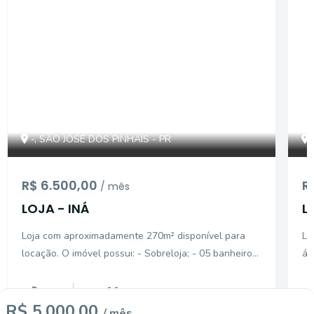
-, SÃO JOSÉ DOS PINHAIS - PR
R$ 6.500,00
R
/ mês
LOJA - INÁ
L
Loja com aproximadamente 270m² disponível para
Lo
locação. O imóvel possui: - Sobreloja; - 05 banheiros;
ár
- Copa; - Estacionamento. ATENÇÃO! O
5
270
m²
1
R$ 5.000,00
Banheiros
Área total
Ba
/ mês