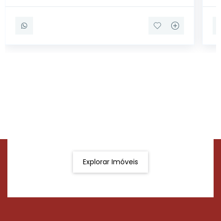
Procurando o imóvel dos sonhos?
Podemos ajudá-lo a realizar o seu sonho de um imóvel
novo
Explorar Imóveis