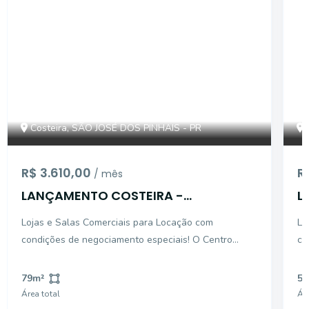
Costeira, SÃO JOSÉ DOS PINHAIS - PR
R$ 3.610,00
R
/ mês
LANÇAMENTO COSTEIRA -
L
CONDIÇÕES ESPECIAIS
C
Lojas e Salas Comerciais para Locação com
Lo
condições de negociamento especiais! O Centro
con
Comercial Desirée Vasconcelos é um novo
Co
empreendimento em fase de lançamento em São
em
79
m²
56
José dos Pinhais, desenvolvido para reunir comércio,
Jo
Área total
Áre
serviços e conveniência em
se