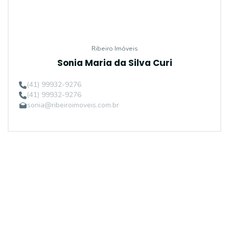
Ribeiro Imóveis
Sonia Maria da Silva Curi
(41) 99932-9276
(41) 99932-9276
sonia@ribeiroimoveis.com.br
Procurando o imóvel dos sonhos?