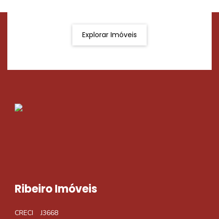
Podemos ajudá-lo a realizar o seu sonho de um imóvel
novo
Explorar Imóveis
Ribeiro Imóveis
CRECI
J3668