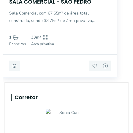
SALA COMERCIAL - SÃO PEDRO
Sala Comercial com 67,65m² de área total
construída, sendo 33,75m² de área privativa,
contendo 1 lavabo. Edifício dispõe de: - Portaria 24
horas; - Climatização, sonorização, Wi-Fi, iluminação
1
33
m²
personalizada; - Espaço gourmet contendo
Banheiros
Área privativa
churrasqueira
Corretor