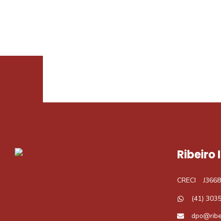
Procurando o i
Podemos ajudá-lo a realizar o seu sonho d
Ribeiro
CRECI
J3668
(41) 303
dpo@ribe