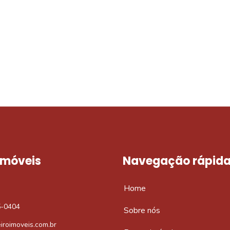
móvel dos sonhos?
e um imóvel novo
 Imóveis
Navegação rápid
Home
5-0404
Sobre nós
iroimoveis.com.br