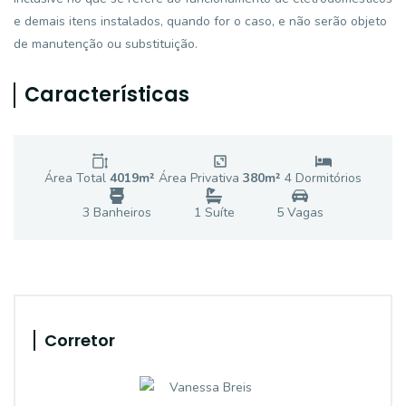
e demais itens instalados, quando for o caso, e não serão objeto
de manutenção ou substituição.
Características
Área Total
4019
m²
Área Privativa
380
m²
4
Dormitório
s
3
Banheiro
s
1
Suíte
5
Vaga
s
Corretor