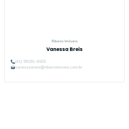
Ribeiro Imóveis
Vanessa Breis
(41) 99181-4505
vanessa.breis@ribeiroimoveis.com.br
Procurando o imóvel dos sonhos?