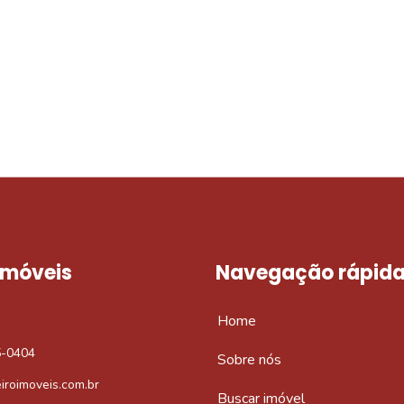
móvel dos sonhos?
e um imóvel novo
 Imóveis
Navegação rápid
Home
5-0404
Sobre nós
iroimoveis.com.br
Buscar imóvel