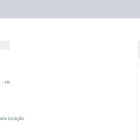
 - PR
ra locação.