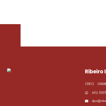
Procurando o i
Podemos ajudá-lo a realizar o seu sonho d
Ribeiro
CRECI
J3668
(41) 303
dpo@ribe