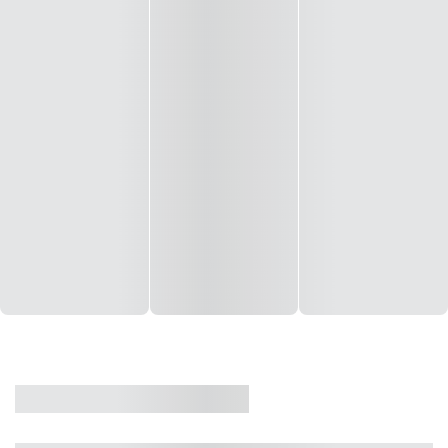
CASA
VENDA
CÓD: 19327