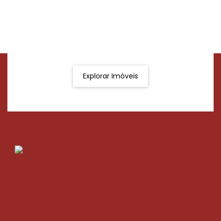
Procurando o imóvel dos sonhos?
Podemos ajudá-lo a realizar o seu sonho de um imóvel
novo
Explorar Imóveis