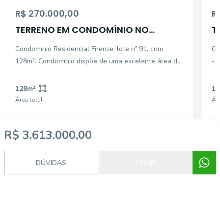
R$ 270.000,00
R
TERRENO EM CONDOMÍNIO NO
T
AFONSO PENA - VENDA
V
Condomínio Residencial Firenze, lote nº 91, com
Cond
128m². Condomínio dispõe de uma excelente área de
-Am
lazer, que contempla: - Salão de festas com
urbana c
churrasqueira, cozinha, banheiro, academia e
Infr
128
m²
12
brinquedoteca; - Academia equipada com aparelhos
Área total
Áre
de primeira lin
R$ 3.613.000,00
DÚVIDAS
LIGAR
Corretor