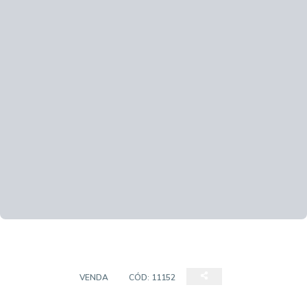
TERRENO
VENDA
CÓD:
11152