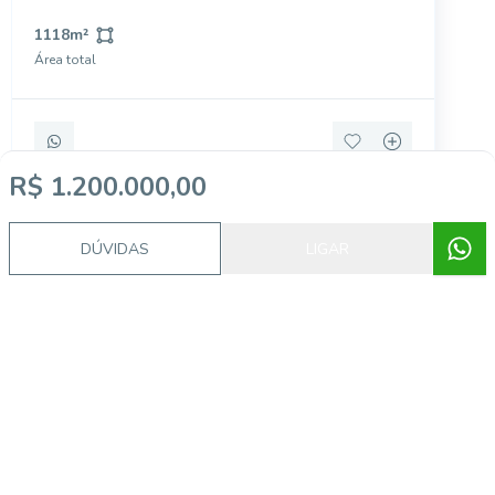
1.118,75m². Ótima localização próximo de escolas, p
1118
m²
Área total
R$ 1.200.000,00
DÚVIDAS
LIGAR
Corretor