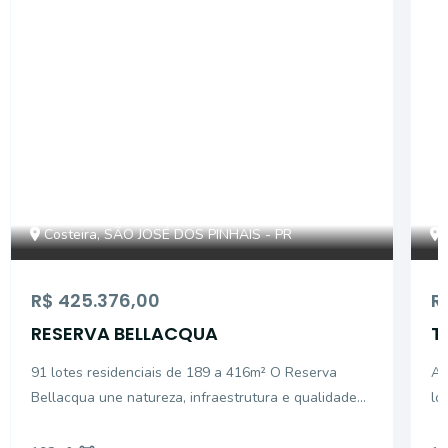
Costeira, SÃO JOSÉ DOS PINHAIS - PR
R$ 425.376,00
R
RESERVA BELLACQUA
T
91 lotes residenciais de 189 a 416m² O Reserva
Apr
Bellacqua une natureza, infraestrutura e qualidade
lo
de vida em um condomínio planejado para quem
ace
busca viver com mais tranquilidade, segurança e
po