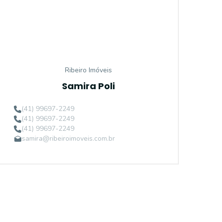
Ribeiro Imóveis
Samira Poli
(41) 99697-2249
(41) 99697-2249
(41) 99697-2249
samira@ribeiroimoveis.com.br