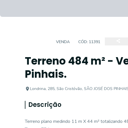
TERRENO
VENDA
CÓD:
11391
Terreno 484 m² - V
Pinhais.
Londrina, 285, São Cristóvão, SÃO JOSÉ DOS PINHAIS
Descrição
Terreno plano medindo 11 m X 44 m² totalizando 4