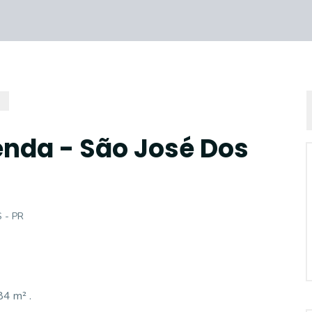
enda - São José Dos
 - PR
84 m² .