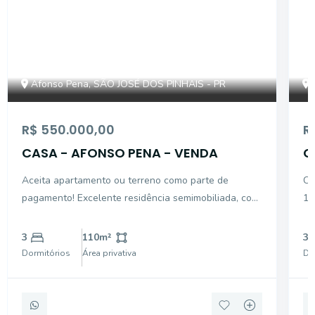
Afonso Pena, SÃO JOSÉ DOS PINHAIS - PR
R$ 550.000,00
R
CASA - AFONSO PENA - VENDA
C
V
Aceita apartamento ou terreno como parte de
Ca
pagamento! Excelente residência semimobiliada, com
17
aproximadamente 110m² de área construída, sendo
Co
45m² averbados. O imóvel conta com 03 quartos,
de
3
110
m²
3
sendo 01 suíte, sala de estar e jantar integradas,
es
Dormitórios
Área privativa
Do
cozinha com
va