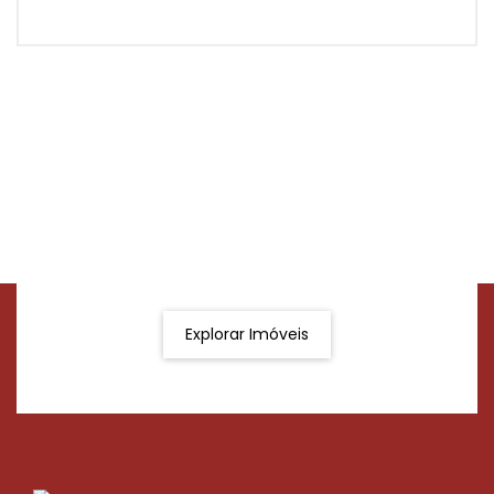
Procurando o imóvel dos sonhos?
Podemos ajudá-lo a realizar o seu sonho de um imóvel
novo
Explorar Imóveis