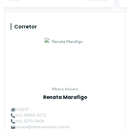
Corretor
Ribeiro Imóveis
Renata Marafigo
F26197
(41) 99932-9271
(41) 3035-0404
renata@ribeiroimoveis.com.br