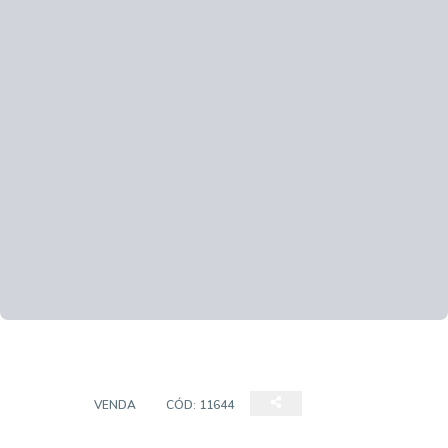
CASA
VENDA
CÓD:
11644